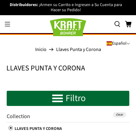
Distribuidores:
¡Armen su Carrito e Ingresen a Su Cuenta para
Hacer su Pedido!
Español
Inicio
Llaves Punta y Corona
LLAVES PUNTA Y CORONA
Filtro
clear
Collection
LLAVES PUNTA Y CORONA